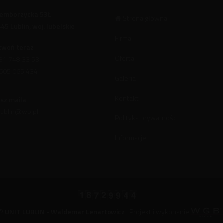
Zemborzycka 53Ł
Strona główna
445
Lublin
, woj.
lubelskie
Firma
zwoń teraz
Oferta
81 748 33 53
605 065 434
Galeria
Kontakt
sz maila
.lublin@wp.pl
Polityka prywatności
Informacje
 ©
UNIT LUBLIN - Waldemar Lenartowicz
| Projekt i wykonanie