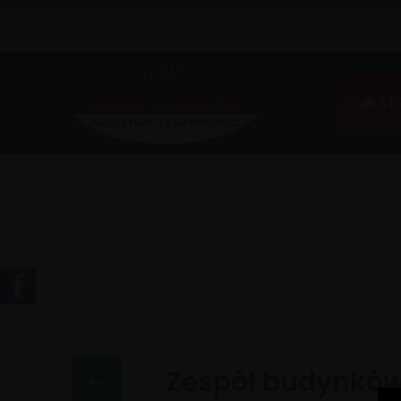
ST

Zespół budynków