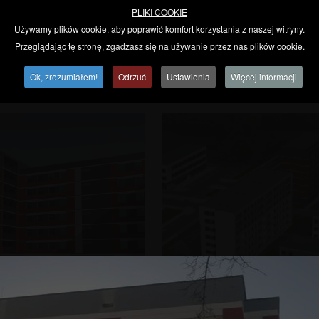
PLIKI COOKIE
Używamy plików cookie, aby poprawić komfort korzystania z naszej witryny.
kalnych przy ulicy Onyksowej w Lublinie.
Przeglądając tę stronę, zgadzasz się na używanie przez nas plików cookie.
o Wykonawcę EKBUD Spółka z o.o. dla dewelopera Willowa II. Projek
ekazane do użytkowania.
Ok, zrozumiałem!
Odrzuć
Ustawienia
Więcej informacji