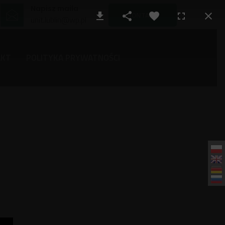
Napisz maila
KONTAKT
unit.lublin@wp.pl
AKT
POLITYKA PRYWATNOŚCI