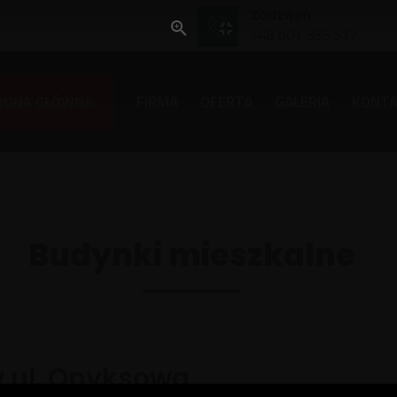
Zadzwoń
+48 601 385 517
FIRMA
OFERTA
GALERIA
KONT
RONA GŁÓWNA
Budynki mieszkalne
 ul. Onyksowa