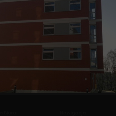
a Biura
Nawigacja