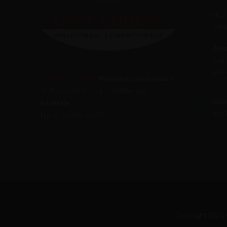
Ul. 
20-
Zad
+48 
+48 
Waldemar Lenartowicz
Ul. Budrysów 5 20-144
Lublin
, woj.
Napi
lubelskie
unit
Nip: 712-030-54-09
Copyright 2026